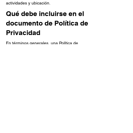
actividades y ubicación.
Qué debe incluirse en el
documento de Política de
Privacidad
En términos generales, una Política de
Privacidad suele abordar este tipo de
cuestiones: los tipos de información que el
sitio web recopila y la forma en que recopila
los datos, una explicación sobre por qué el
sitio web recopila este tipo de información,
cuáles son las prácticas del sitio web para
compartir la información con terceros, las
formas en que tus visitantes y clientes
pueden ejercer sus derechos de acuerdo
con la legislación de privacidad pertinente,
las prácticas específicas relacionadas con la
recopilación de datos de menores y mucho
más.
Para obtener más información, lee nuestro